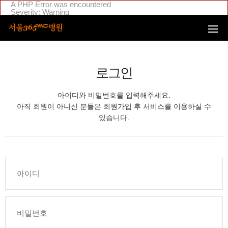
본문 바로가기
A PHP Error was encountered
Severity: Warning
Message: Invalid argument supplied for foreach()
Filename: _inc/header_body.php
Line Number: 108
Backtrace:
File:
/home/suction/public_html/application/views/mobile/seoul/_inc
Line: 108
로그인
Function: _error_handler
File:
/home/suction/public_html/application/views/mobile/seoul/_inc/
아이디와 비밀번호를 입력해주세요.
Line: 295
Function: include
아직 회원이 아니신 분들은 회원가입 후 서비스를 이용하실 수
File:
있습니다.
/home/login/public_html/application/views/mobile/seoul/_inc/hea
Line: 4
Function: include
File: /home/login/public_html/application/core/MY_Controller.php
Line: 88
Function: view
File:
/home/login/public_html/application/controllers/member/Member
Line: 633
Function: view_print
File: /home/login/public_html/index.php
Line: 311
Function: require_once