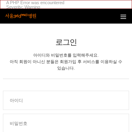
본문 바로가기
A PHP Error was encountered
Severity: Warning
Message: Invalid argument supplied for foreach()
Filename: _inc/header_body.php
Line Number: 108
Backtrace:
File:
/home/suction/public_html/application/views/mobile/seoul/_inc
Line: 108
로그인
Function: _error_handler
File:
/home/suction/public_html/application/views/mobile/seoul/_inc/
아이디와 비밀번호를 입력해주세요.
Line: 295
Function: include
아직 회원이 아니신 분들은 회원가입 후 서비스를 이용하실 수
File:
있습니다.
/home/login/public_html/application/views/mobile/seoul/_inc/hea
Line: 4
Function: include
File: /home/login/public_html/application/core/MY_Controller.php
Line: 88
Function: view
File:
/home/login/public_html/application/controllers/member/Member
Line: 633
Function: view_print
File: /home/login/public_html/index.php
Line: 311
Function: require_once