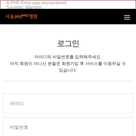
본문 바로가기
A PHP Error was encountered
Severity: Warning
Message: Invalid argument supplied for foreach()
Filename: _inc/header_body.php
Line Number: 108
Backtrace:
File:
/home/suction/public_html/application/views/mobile/seoul/_inc
Line: 108
로그인
Function: _error_handler
File:
/home/suction/public_html/application/views/mobile/seoul/_inc/
아이디와 비밀번호를 입력해주세요.
Line: 295
Function: include
아직 회원이 아니신 분들은 회원가입 후 서비스를 이용하실 수
File:
있습니다.
/home/login/public_html/application/views/mobile/seoul/_inc/hea
Line: 4
Function: include
File: /home/login/public_html/application/core/MY_Controller.php
Line: 88
Function: view
File:
/home/login/public_html/application/controllers/member/Member
Line: 633
Function: view_print
File: /home/login/public_html/index.php
Line: 311
Function: require_once