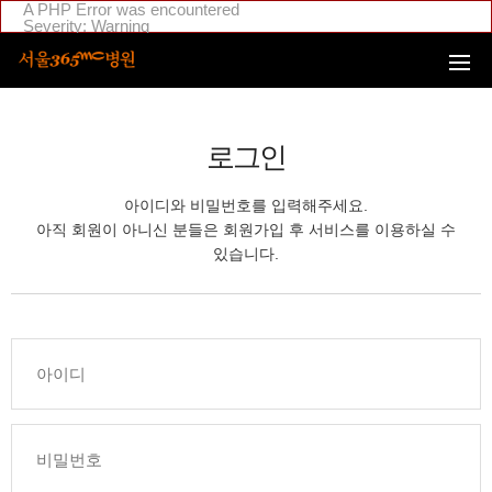
본문 바로가기
A PHP Error was encountered
Severity: Warning
Message: Invalid argument supplied for foreach()
Filename: _inc/header_body.php
Line Number: 108
Backtrace:
File:
/home/suction/public_html/application/views/mobile/seoul/_inc
Line: 108
로그인
Function: _error_handler
File:
/home/suction/public_html/application/views/mobile/seoul/_inc/
아이디와 비밀번호를 입력해주세요.
Line: 295
Function: include
아직 회원이 아니신 분들은 회원가입 후 서비스를 이용하실 수
File:
있습니다.
/home/login/public_html/application/views/mobile/seoul/_inc/hea
Line: 4
Function: include
File: /home/login/public_html/application/core/MY_Controller.php
Line: 88
Function: view
File:
/home/login/public_html/application/controllers/member/Member
Line: 633
Function: view_print
File: /home/login/public_html/index.php
Line: 311
Function: require_once