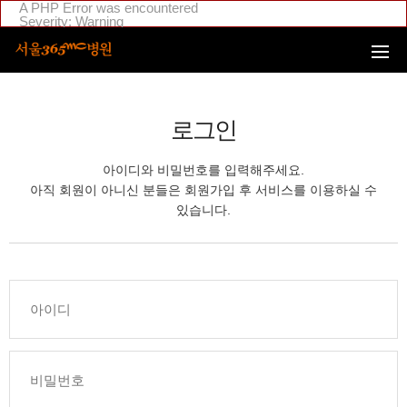
본문 바로가기
A PHP Error was encountered
Severity: Warning
Message: Invalid argument supplied for foreach()
Filename: _inc/header_body.php
Line Number: 108
Backtrace:
File:
/home/suction/public_html/application/views/mobile/seoul/_inc
Line: 108
로그인
Function: _error_handler
File:
/home/suction/public_html/application/views/mobile/seoul/_inc/
아이디와 비밀번호를 입력해주세요.
Line: 295
Function: include
아직 회원이 아니신 분들은 회원가입 후 서비스를 이용하실 수
File:
있습니다.
/home/login/public_html/application/views/mobile/seoul/_inc/hea
Line: 4
Function: include
File: /home/login/public_html/application/core/MY_Controller.php
Line: 88
Function: view
File:
/home/login/public_html/application/controllers/member/Member
Line: 633
Function: view_print
File: /home/login/public_html/index.php
Line: 311
Function: require_once