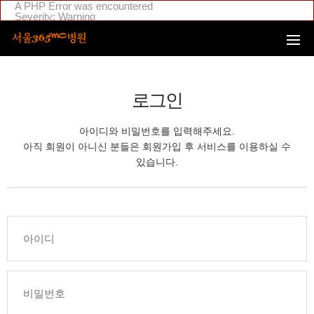
본문 바로가기
A PHP Error was encountered
Severity: Warning
Message: Invalid argument supplied for foreach()
Filename: _inc/header_body.php
Line Number: 108
Backtrace:
File:
/home/suction/public_html/application/views/mobile/seoul/_inc
Line: 108
로그인
Function: _error_handler
File:
/home/suction/public_html/application/views/mobile/seoul/_inc/
아이디와 비밀번호를 입력해주세요.
Line: 295
Function: include
아직 회원이 아니신 분들은 회원가입 후 서비스를 이용하실 수
File:
있습니다.
/home/login/public_html/application/views/mobile/seoul/_inc/hea
Line: 4
Function: include
File: /home/login/public_html/application/core/MY_Controller.php
Line: 88
Function: view
File:
/home/login/public_html/application/controllers/member/Member
Line: 633
Function: view_print
File: /home/login/public_html/index.php
Line: 311
Function: require_once