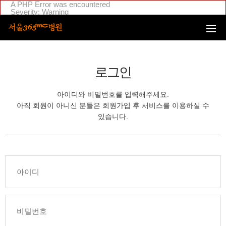
본문 바로가기
A PHP Error was encountered
Severity: Warning
Message: Invalid argument supplied for foreach()
Filename: _inc/header_body.php
Line Number: 108
Backtrace:
File:
/home/suction/public_html/application/views/mobile/seoul/_inc
Line: 108
로그인
Function: _error_handler
File:
/home/suction/public_html/application/views/mobile/seoul/_inc/
아이디와 비밀번호를 입력해주세요.
Line: 295
Function: include
아직 회원이 아니신 분들은 회원가입 후 서비스를 이용하실 수
File:
있습니다.
/home/login/public_html/application/views/mobile/seoul/_inc/hea
Line: 4
Function: include
File: /home/login/public_html/application/core/MY_Controller.php
Line: 88
Function: view
File:
/home/login/public_html/application/controllers/member/Member
Line: 633
Function: view_print
File: /home/login/public_html/index.php
Line: 311
Function: require_once