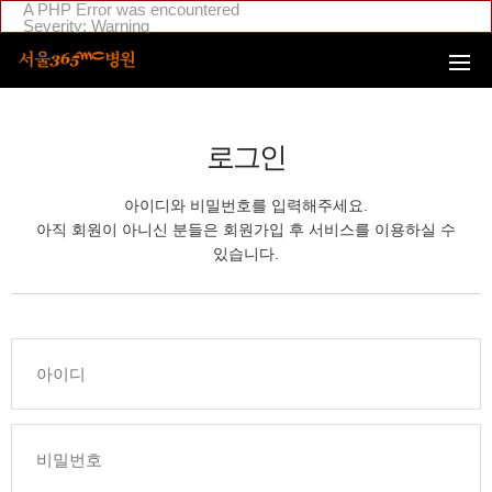
본문 바로가기
A PHP Error was encountered
Severity: Warning
Message: Invalid argument supplied for foreach()
Filename: _inc/header_body.php
Line Number: 108
Backtrace:
File:
/home/suction/public_html/application/views/mobile/seoul/_inc
Line: 108
로그인
Function: _error_handler
File:
/home/suction/public_html/application/views/mobile/seoul/_inc/
아이디와 비밀번호를 입력해주세요.
Line: 295
Function: include
아직 회원이 아니신 분들은 회원가입 후 서비스를 이용하실 수
File:
있습니다.
/home/login/public_html/application/views/mobile/seoul/_inc/hea
Line: 4
Function: include
File: /home/login/public_html/application/core/MY_Controller.php
Line: 88
Function: view
File:
/home/login/public_html/application/controllers/member/Member
Line: 633
Function: view_print
File: /home/login/public_html/index.php
Line: 311
Function: require_once