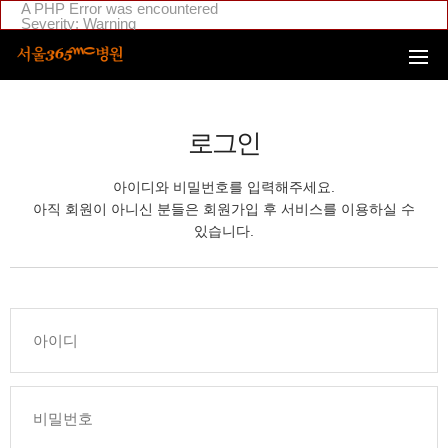
본문 바로가기
A PHP Error was encountered
Severity: Warning
Message: Invalid argument supplied for foreach()
Filename: _inc/header_body.php
Line Number: 108
Backtrace:
File:
/home/suction/public_html/application/views/mobile/seoul/_inc
Line: 108
로그인
Function: _error_handler
File:
/home/suction/public_html/application/views/mobile/seoul/_inc/
아이디와 비밀번호를 입력해주세요.
Line: 295
Function: include
아직 회원이 아니신 분들은 회원가입 후 서비스를 이용하실 수
File:
있습니다.
/home/login/public_html/application/views/mobile/seoul/_inc/hea
Line: 4
Function: include
File: /home/login/public_html/application/core/MY_Controller.php
Line: 88
Function: view
File:
/home/login/public_html/application/controllers/member/Member
Line: 633
Function: view_print
File: /home/login/public_html/index.php
Line: 311
Function: require_once