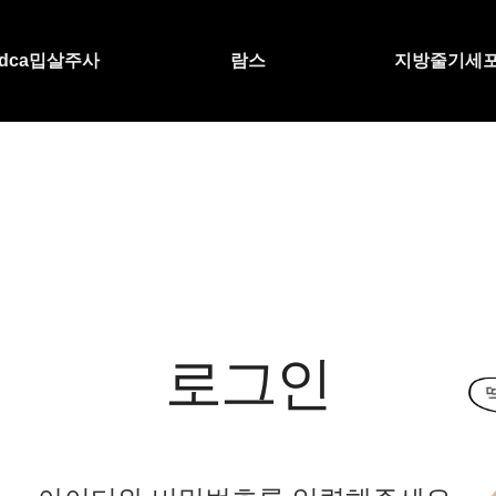
dca밉살주사
람스
지방줄기세
로그인