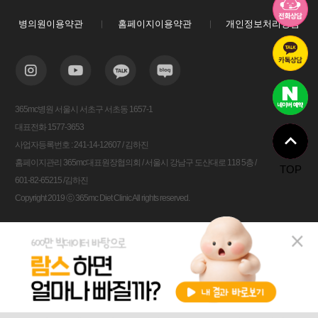
병의원이용약관
홈페이지이용약관
개인정보처리방침
365mc병원 서울시 서초구 서초동 1657-1
대표전화 1577-3653
사업자등록번호 : 241-14-12607 / 김하진
홈페이지관리 365mc대표원장협의회 / 서울시 강남구 도산대로 118 5층 /
TOP
601-82-65215 /김하진
Copyright 2019 ⓒ 365mc Diet Clinic All rights reserved.
비용안내
전화상담
카톡상담