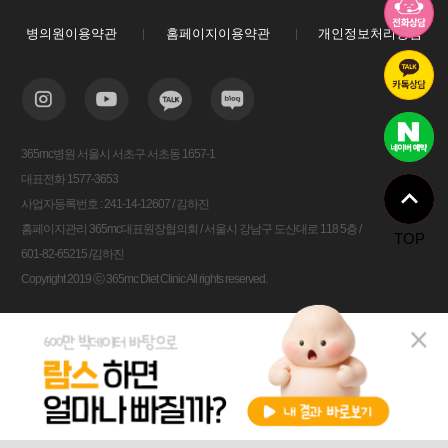
병의원이용약관
홈페이지이용약관
개인정보처리방침
365mc병원 서울시 서초구 서초동 1657-1
대표전화 1577-3653
사업자등록번호 : 241-14-12607 / 김하진
홈페이지관리 365mc대표원장협의회 / 서울시 강남구 도산대로 118 5층 /
TOP
601-82-65215 /김하진
Copyright 2019 ⓒ 365mc Diet Clinic All rights reserved.
비용안내
전화상담
카톡상담