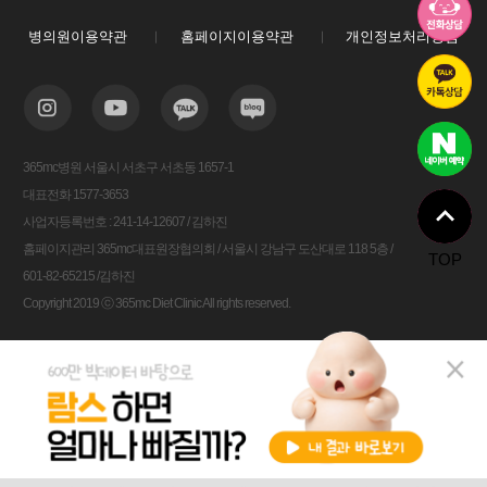
병의원이용약관
홈페이지이용약관
개인정보처리방침
365mc병원 서울시 서초구 서초동 1657-1
대표전화 1577-3653
사업자등록번호 : 241-14-12607 / 김하진
홈페이지관리 365mc대표원장협의회 / 서울시 강남구 도산대로 118 5층 /
TOP
601-82-65215 /김하진
Copyright 2019 ⓒ 365mc Diet Clinic All rights reserved.
비용안내
전화상담
카톡상담