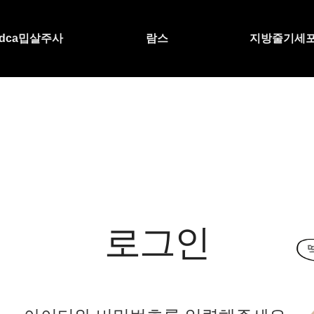
dca밉살주사
람스
지방줄기세
로그인