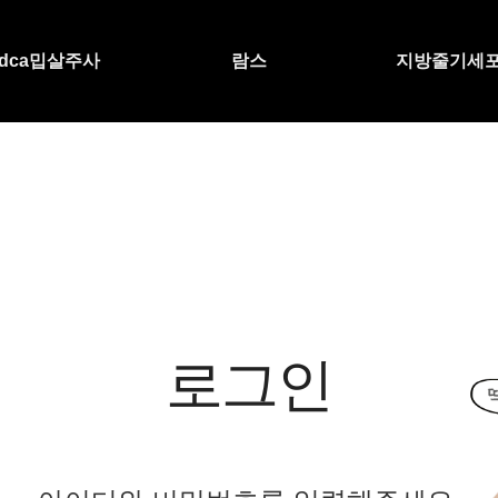
dca밉살주사
람스
지방줄기세
로그인