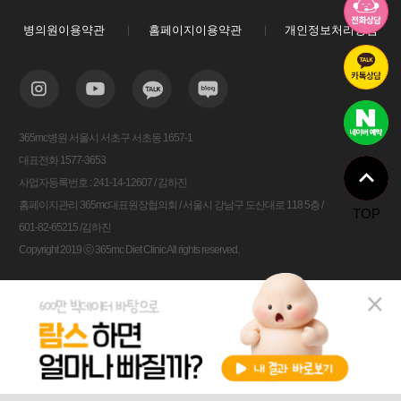
병의원이용약관
홈페이지이용약관
개인정보처리방침
365mc병원 서울시 서초구 서초동 1657-1
대표전화 1577-3653
사업자등록번호 : 241-14-12607 / 김하진
홈페이지관리 365mc대표원장협의회 / 서울시 강남구 도산대로 118 5층 /
TOP
601-82-65215 /김하진
Copyright 2019 ⓒ 365mc Diet Clinic All rights reserved.
비용안내
전화상담
카톡상담