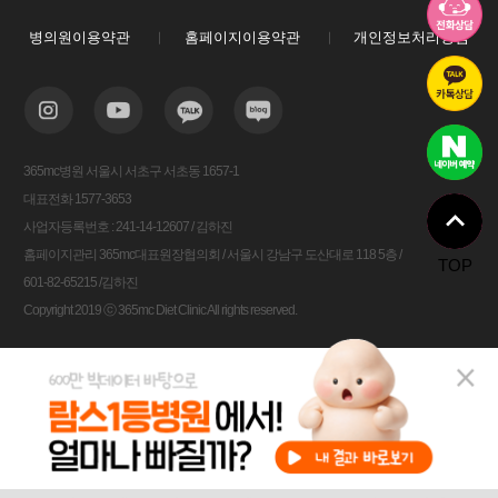
병의원이용약관
홈페이지이용약관
개인정보처리방침
365mc병원 서울시 서초구 서초동 1657-1
대표전화 1577-3653
사업자등록번호 : 241-14-12607 / 김하진
홈페이지관리 365mc대표원장협의회 / 서울시 강남구 도산대로 118 5층 /
TOP
601-82-65215 /김하진
Copyright 2019 ⓒ 365mc Diet Clinic All rights reserved.
비용안내
전화상담
카톡상담