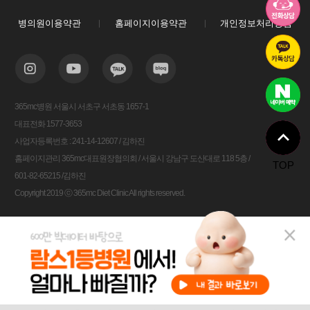
병의원이용약관
홈페이지이용약관
개인정보처리방침
365mc병원 서울시 서초구 서초동 1657-1
대표전화 1577-3653
사업자등록번호 : 241-14-12607 / 김하진
홈페이지관리 365mc대표원장협의회 / 서울시 강남구 도산대로 118 5층 /
TOP
601-82-65215 /김하진
Copyright 2019 ⓒ 365mc Diet Clinic All rights reserved.
비용안내
전화상담
카톡상담