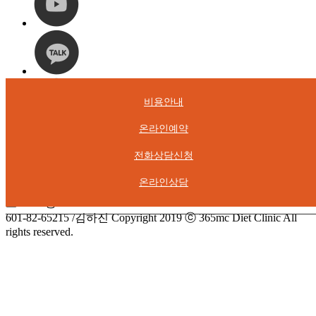
비용안내
온라인예약
365mc병원 서울시 서초구 서초동 1657-1
전화상담신청
대표전화 1577-3653
사업자등록번호 : 214-14-12607 / 김하진
온라인상담
홈페이지관리 365mc대표원장협의회 / 서울시 강남구 도산대
로 118 5층 /
601-82-65215 /김하진
Copyright 2019 ⓒ 365mc Diet Clinic All
rights reserved.
온라인상담센터