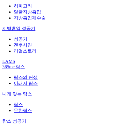
허파고리
얼굴지방흡입
지방흡입재수술
지방흡입 성공기
성공기
전후사진
리얼스토리
LAMS
365mc 람스
람스의 탄생
이래서 람스
내게 맞는 람스
람스
무한람스
람스 성공기