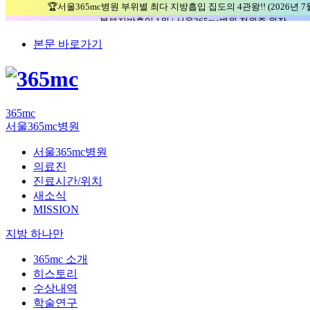
🏆서울365mc병원 부위별 최다 지방흡입 집도의 4관왕!! (2026년 7
복부지방흡입 1위 | 서울365mc병원 정원주 원장
허파고리 1위 | 서울365mc병원 이성훈 부병원장(4개월 연속
본문 바로가기
얼굴지방흡입 1위 | 서울365mc병원 서성익 원장(3년 연속)
배파가리 1위 | 서울365mc병원 서성익 원장
🏆대한민국 최대 15층 규모 지방흡입 특화 병원🏆
🏆대한민국 첫번째 '병원급' 지방흡입 병원🏆
🏆지방흡입 고객 만족도 99.9% 최고치 달성🏆
365mc
🏆대한민국 최다 지방흡입 케이스 370,884건🏆
서울365mc병원
서울365mc병원
의료진
진료시간/위치
새소식
MISSION
지방 하나만
365mc 소개
히스토리
수상내역
학술연구