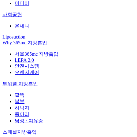
미디어
사회공헌
온세나
Liposuction
Why 365mc 지방흡입
서울365mc 지방흡입
LEPA 2.0
안전시스템
오렌지케어
부위별 지방흡입
팔뚝
복부
허벅지
종아리
남성 · 여유증
스페셜지방흡입