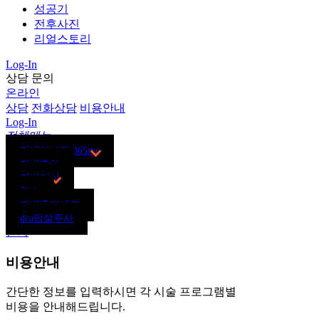
성공기
전후사진
리얼스토리
Log-In
상담 문의
온라인
상담
전화상담
비용안내
Log-In
전체메뉴
지방하나만 365mc
지방흡입
지방이식
람스
지방줄기세포
dca밉살주사
닫기
비용안내
간단한 정보를 입력하시면 각 시술 프로그램별
비용을 안내해드립니다.