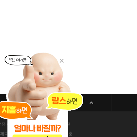
리방침
패밀리 사이트
 605-26-86822 / 박윤찬, 김남철
4층 / 209-24-42511 / 서성훈