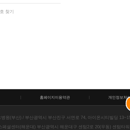
호 찾기
홈페이지이용약관
개인정보처
c병원(부산) / 부산광역시 부산진구 서면로 74, 아이온시티빌딩 13~15층 /
스페셜센터(해운대) 부산광역시 해운대구 센텀2로 20(우동) 센텀타워메디컬 1