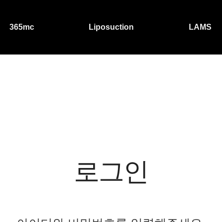
365mc
Liposuction
LAMS
로그인