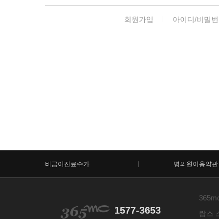
회원가입
아이디/비밀번
비급여진료수가
병의원이용약관
365m
1577-3653
람스 