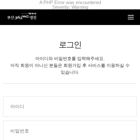
본문 바로가기
A PHP Error was encountered
Severity: Warning
Message: Invalid argument supplied for foreach()
Filename: _inc/header_body.php
Line Number: 34
Backtrace:
File:
/home/suction/public_html/application/views/mobile/busan/_inc/he
Line: 34
로그인
Function: _error_handler
File:
/home/suction/public_html/application/views/mobile/busan/_inc/hea
아이디와 비밀번호를 입력해주세요.
Line: 401
Function: include
아직 회원이 아니신 분들은 회원가입 후 서비스를 이용하실 수
File:
있습니다.
/home/login/public_html/application/views/mobile/busan/_inc/heade
Line: 5
Function: include
File: /home/login/public_html/application/core/MY_Controller.php
Line: 88
Function: view
File:
/home/login/public_html/application/controllers/member/Member.ph
Line: 633
Function: view_print
File: /home/login/public_html/index.php
Line: 311
Function: require_once