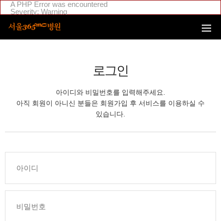
본문 바로가기
A PHP Error was encountered
Severity: Warning
Message: Invalid argument supplied for foreach()
Filename: _inc/header_body.php
Line Number: 108
Backtrace:
File:
/home/suction/public_html/application/views/mobile/seoul/_inc
Line: 108
로그인
Function: _error_handler
File:
/home/suction/public_html/application/views/mobile/seoul/_inc/
아이디와 비밀번호를 입력해주세요.
Line: 295
Function: include
아직 회원이 아니신 분들은 회원가입 후 서비스를 이용하실 수
File:
있습니다.
/home/login/public_html/application/views/mobile/seoul/_inc/hea
Line: 4
Function: include
File: /home/login/public_html/application/core/MY_Controller.php
Line: 88
Function: view
File:
/home/login/public_html/application/controllers/member/Member
Line: 633
Function: view_print
File: /home/login/public_html/index.php
Line: 311
Function: require_once