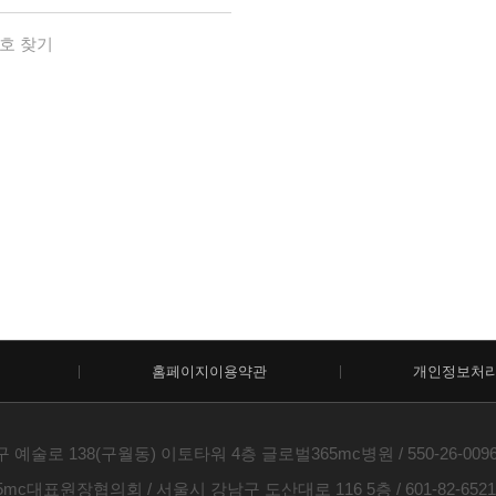
호 찾기
홈페이지이용약관
개인정보처
술로 138(구월동) 이토타워 4층 글로벌365mc병원 / 550-26-00960 /
c대표원장협의회 / 서울시 강남구 도산대로 116 5층 / 601-82-6521