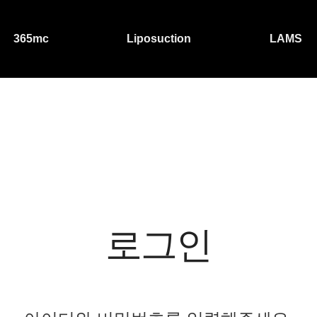
365mc
Liposuction
LAMS
로그인