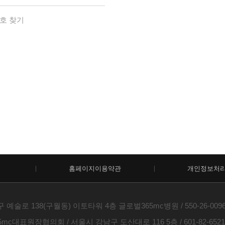
호 찾기
홈페이지이용약관
개인정보처
술로 138(구월동) 이토타워 4층 글로벌365mc병원 / 550-26-00960 /
c대표원장협의회 / 서울시 강남구 도산대로 116 5층 / 601-82-6521