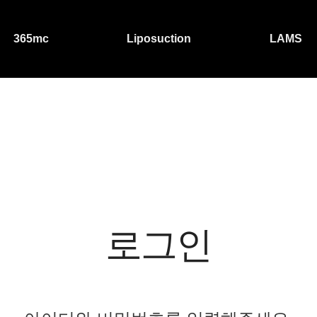
365mc
Liposuction
LAMS
로그인