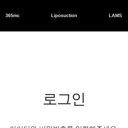
365mc
Liposuction
LAMS
로그인