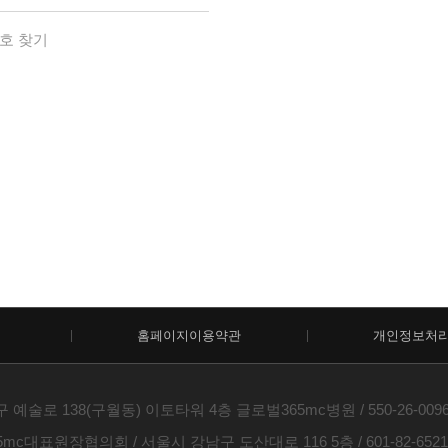
호 찾기
홈페이지이용약관
개인정보처
술로 138(구월동) 이토타워 4층 글로벌365mc병원 / 550-26-00960 /
c대표원장협의회 / 서울시 강남구 도산대로 116 5층 / 601-82-6521