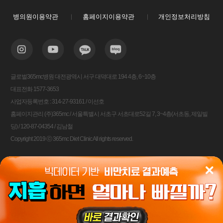
병의원이용약관
홈페이지이용약관
개인정보처리방침
글로벌365mc병원 대전광역시 서구 대덕대로 194 4층, 6~10층
대표전화 1577-3653
사업자등록번호 : 314-27-93161 / 이선호
홈페이지관리 (주)365mc / 서울특별시 서초구 서초대로52길 7, 3~4층(서초동, 제일빌
딩) / 120-87-04354 / 김남철
Copyright 2019 ⓒ 365mc Diet Clinic All rights reserved.