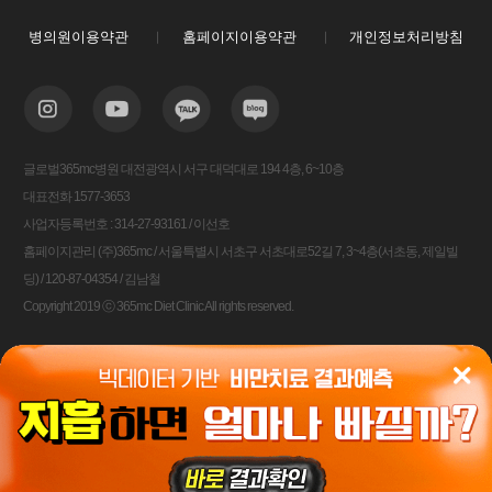
병의원이용약관
홈페이지이용약관
개인정보처리방침
글로벌365mc병원 대전광역시 서구 대덕대로 194 4층, 6~10층
대표전화 1577-3653
사업자등록번호 : 314-27-93161 / 이선호
홈페이지관리 (주)365mc / 서울특별시 서초구 서초대로52길 7, 3~4층(서초동, 제일빌
딩) / 120-87-04354 / 김남철
Copyright 2019 ⓒ 365mc Diet Clinic All rights reserved.