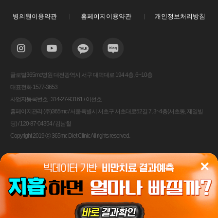
병의원이용약관
홈페이지이용약관
개인정보처리방침
글로벌365mc병원 대전광역시 서구 대덕대로 194 4층, 6~10층
대표전화 1577-3653
사업자등록번호 : 314-27-93161 / 이선호
홈페이지관리 (주)365mc / 서울특별시 서초구 서초대로52길 7, 3~4층(서초동, 제일빌
딩) / 120-87-04354 / 김남철
Copyright 2019 ⓒ 365mc Diet Clinic All rights reserved.