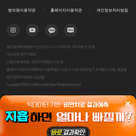
병의원이용약관
홈페이지이용약관
개인정보처리방침
글로벌365mc병원 대전광역시 서구 대덕대로 194 4층, 6~10층
대표전화 1577-3653
사업자등록번호 : 314-27-93161 / 이선호
홈페이지관리 (주)365mc / 서울특별시 서초구 서초대로52길 7, 3~4층(서초동, 제일빌
딩) / 120-87-04354 / 김남철
Copyright 2019 ⓒ 365mc Diet Clinic All rights reserved.