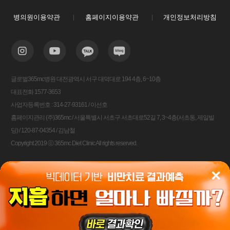
병의원이용약관
홈페이지이용약관
개인정보처리방침
글로벌365mc병원 대전광역시 서구 대덕대로 194 4층, 6~10층
대표전화 1577-3653
사업자등록번호 : 314-27-93161 / 이선호
홈페이지관리 (주)365mc / 서울특별시 서초구 서초대로52길 7, 3~4층(서초동, 제일빌
딩) / 120-87-04354 / 김남철
Copyright 2019 ⓒ 365mc Diet Clinic All rights reserved.