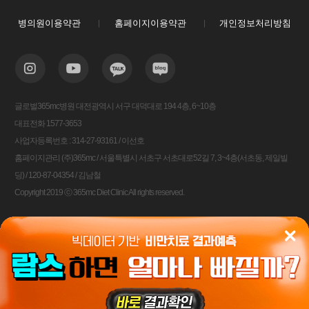
병의원이용약관
홈페이지이용약관
개인정보처리방침
글로벌365mc병원 대전광역시 서구 대덕대로 194 4층, 6~10층
대표전화 1577-3653
사업자등록번호 : 314-27-93161 / 이선호
홈페이지관리 (주)365mc / 서울특별시 서초구 서초대로52길 7, 3~4층(서초동, 제일빌
딩) / 120-87-04354 / 김남철
Copyright 2019 ⓒ 365mc Diet Clinic All rights reserved.