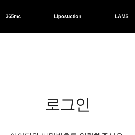
365mc
Liposuction
LAMS
로그인