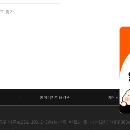
호 찾기
홈페이지이용약관
개인정보처
구 명륜로23길 106, 2~3층(봉산동, 반월당 클래시아2차) / 대구365mc병원 /