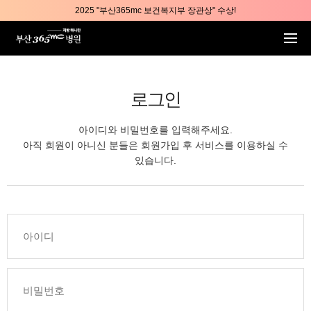
본문 바로가기
2025 "부산365mc 보건복지부 장관상" 수상!
부산365mc병원, 8/15(토) 광복절 정상진료
부산365mc병원, 2년 연속 "Awards 2관왕" 수상
2025 "부산365mc 보건복지부 장관상" 수상!
로그인
아이디와 비밀번호를 입력해주세요.
아직 회원이 아니신 분들은 회원가입 후 서비스를 이용하실 수
있습니다.