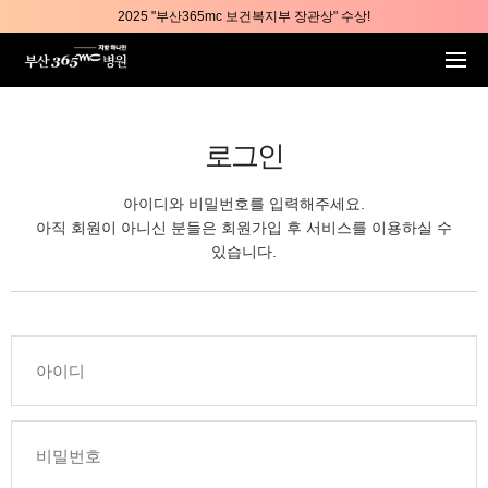
본문 바로가기
2025 "부산365mc 보건복지부 장관상" 수상!
부산365mc병원, 8/15(토) 광복절 정상진료
부산365mc병원, 2년 연속 "Awards 2관왕" 수상
2025 "부산365mc 보건복지부 장관상" 수상!
로그인
아이디와 비밀번호를 입력해주세요.
아직 회원이 아니신 분들은 회원가입 후 서비스를 이용하실 수
있습니다.