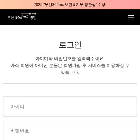
본문 바로가기
2025 "부산365mc 보건복지부 장관상" 수상!
부산365mc병원, 8/15(토) 광복절 정상진료
부산365mc병원, 2년 연속 "Awards 2관왕" 수상
2025 "부산365mc 보건복지부 장관상" 수상!
로그인
아이디와 비밀번호를 입력해주세요.
아직 회원이 아니신 분들은 회원가입 후 서비스를 이용하실 수
있습니다.