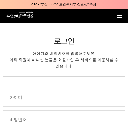
본문 바로가기
2025 "부산365mc 보건복지부 장관상" 수상!
부산365mc병원, 8/15(토) 광복절 정상진료
부산365mc병원, 2년 연속 "Awards 2관왕" 수상
2025 "부산365mc 보건복지부 장관상" 수상!
로그인
아이디와 비밀번호를 입력해주세요.
아직 회원이 아니신 분들은 회원가입 후 서비스를 이용하실 수
있습니다.