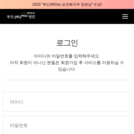
본문 바로가기
2025 "부산365mc 보건복지부 장관상" 수상!
부산365mc병원, 8/15(토) 광복절 정상진료
부산365mc병원, 2년 연속 "Awards 2관왕" 수상
2025 "부산365mc 보건복지부 장관상" 수상!
로그인
아이디와 비밀번호를 입력해주세요.
아직 회원이 아니신 분들은 회원가입 후 서비스를 이용하실 수
있습니다.