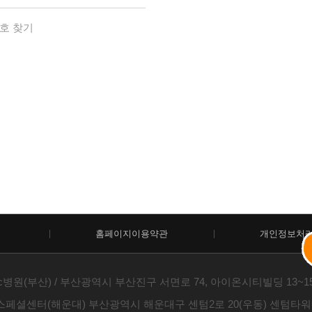
호 찾기
홈페이지이용약관
개인정보처
c병원(부산) / 부산광역시 부산진구 서면로 74, 아이온시티빌딩 13~15층 /
스페셜센터(해운대) 부산광역시 해운대구 센텀2로 20(우동) 센텀타워메디컬 1