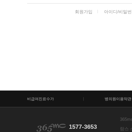
회원가입
아이디/비밀번
비급여진료수가
병의원이용약관
365m
1577-3653
람스 