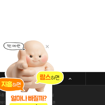
리방침
패밀리 사이트
 605-26-86822 / 박윤찬, 김남철
4층 / 209-24-42511 / 서성훈