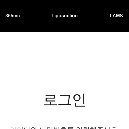
365mc
Liposuction
LAMS
로그인