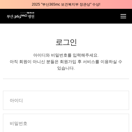
본문 바로가기
2025 "부산365mc 보건복지부 장관상" 수상!
부산365mc병원, 8/15(토) 광복절 정상진료
부산365mc병원, 2년 연속 "Awards 2관왕" 수상
2025 "부산365mc 보건복지부 장관상" 수상!
로그인
아이디와 비밀번호를 입력해주세요.
아직 회원이 아니신 분들은 회원가입 후 서비스를 이용하실 수
있습니다.