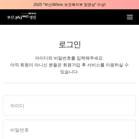
본문 바로가기
2025 "부산365mc 보건복지부 장관상" 수상!
부산365mc병원, 8/15(토) 광복절 정상진료
부산365mc병원, 2년 연속 "Awards 2관왕" 수상
2025 "부산365mc 보건복지부 장관상" 수상!
로그인
아이디와 비밀번호를 입력해주세요.
아직 회원이 아니신 분들은 회원가입 후 서비스를 이용하실 수
있습니다.