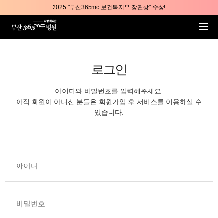
본문 바로가기
2025 "부산365mc 보건복지부 장관상" 수상!
부산365mc병원, 8/15(토) 광복절 정상진료
부산365mc병원, 2년 연속 "Awards 2관왕" 수상
2025 "부산365mc 보건복지부 장관상" 수상!
로그인
아이디와 비밀번호를 입력해주세요.
아직 회원이 아니신 분들은 회원가입 후 서비스를 이용하실 수
있습니다.