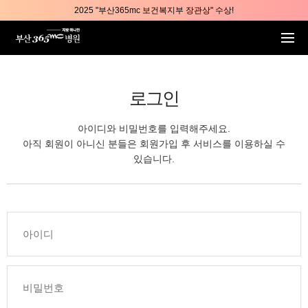
본문 바로가기
2025 "부산365mc 보건복지부 장관상" 수상!
부산365mc병원, 8/15(토) 광복절 정상진료
부산365mc병원, 2년 연속 "Awards 2관왕" 수상
2025 "부산365mc 보건복지부 장관상" 수상!
로그인
아이디와 비밀번호를 입력해주세요.
아직 회원이 아니신 분들은 회원가입 후 서비스를 이용하실 수
있습니다.