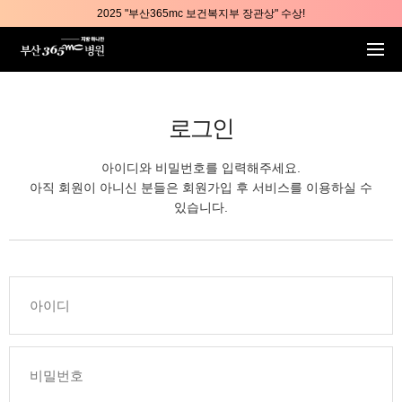
본문 바로가기
2025 "부산365mc 보건복지부 장관상" 수상!
부산365mc병원, 8/15(토) 광복절 정상진료
부산365mc병원, 2년 연속 "Awards 2관왕" 수상
2025 "부산365mc 보건복지부 장관상" 수상!
로그인
아이디와 비밀번호를 입력해주세요.
아직 회원이 아니신 분들은 회원가입 후 서비스를 이용하실 수
있습니다.