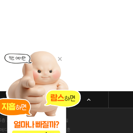
리방침
패밀리 사이트
 605-26-86822 / 박윤찬, 김남철
4층 / 209-24-42511 / 서성훈