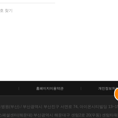
호 찾기
홈페이지이용약관
개인정보처
c병원(부산) / 부산광역시 부산진구 서면로 74, 아이온시티빌딩 13~15층 /
스페셜센터(해운대) 부산광역시 해운대구 센텀2로 20(우동) 센텀타워메디컬 1