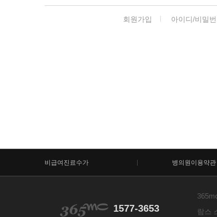
회원가입
아이디/비밀번
비급여진료수가
병의원이용약관
365m
1577-3653
람스 