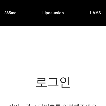
365mc
Liposuction
LAMS
로그인