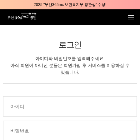
본문 바로가기
2025 "부산365mc 보건복지부 장관상" 수상!
부산365mc병원, 8/15(토) 광복절 정상진료
부산365mc병원, 2년 연속 "Awards 2관왕" 수상
2025 "부산365mc 보건복지부 장관상" 수상!
로그인
아이디와 비밀번호를 입력해주세요.
아직 회원이 아니신 분들은 회원가입 후 서비스를 이용하실 수
있습니다.