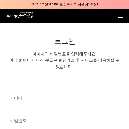
본문 바로가기
2025 "부산365mc 보건복지부 장관상" 수상!
부산365mc병원, 8/15(토) 광복절 정상진료
부산365mc병원, 2년 연속 "Awards 2관왕" 수상
2025 "부산365mc 보건복지부 장관상" 수상!
로그인
아이디와 비밀번호를 입력해주세요.
아직 회원이 아니신 분들은 회원가입 후 서비스를 이용하실 수
있습니다.