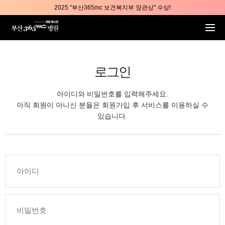
본문 바로가기
2025 "부산365mc 보건복지부 장관상" 수상!
부산365mc병원, 8/15(토) 광복절 정상진료
부산365mc병원, 2년 연속 "Awards 2관왕" 수상
2025 "부산365mc 보건복지부 장관상" 수상!
로그인
아이디와 비밀번호를 입력해주세요.
아직 회원이 아니신 분들은 회원가입 후 서비스를 이용하실 수
있습니다.