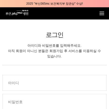
본문 바로가기
2025 "부산365mc 보건복지부 장관상" 수상!
부산365mc병원, 8/15(토) 광복절 정상진료
부산365mc병원, 2년 연속 "Awards 2관왕" 수상
2025 "부산365mc 보건복지부 장관상" 수상!
로그인
아이디와 비밀번호를 입력해주세요.
아직 회원이 아니신 분들은 회원가입 후 서비스를 이용하실 수
있습니다.