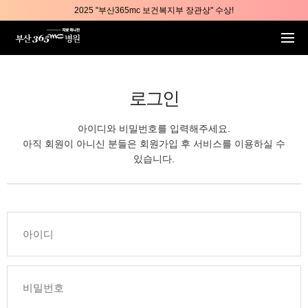
본문 바로가기
2025 "부산365mc 보건복지부 장관상" 수상!
부산365mc병원, 8/15(토) 광복절 정상진료
부산365mc병원, 2년 연속 "Awards 2관왕" 수상
2025 "부산365mc 보건복지부 장관상" 수상!
로그인
아이디와 비밀번호를 입력해주세요.
아직 회원이 아니신 분들은 회원가입 후 서비스를 이용하실 수
있습니다.