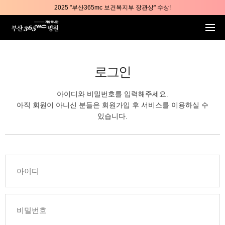
본문 바로가기
2025 "부산365mc 보건복지부 장관상" 수상!
부산365mc병원, 8/15(토) 광복절 정상진료
부산365mc병원, 2년 연속 "Awards 2관왕" 수상
2025 "부산365mc 보건복지부 장관상" 수상!
로그인
아이디와 비밀번호를 입력해주세요.
아직 회원이 아니신 분들은 회원가입 후 서비스를 이용하실 수
있습니다.